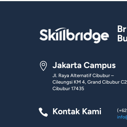
Br
Bu
Jakarta Campus

Jl. Raya Alternatif Cibubur –
Cileungsi KM 4, Grand Cibubur C2
Cibubur 17435
Kontak Kami

(+62
info@