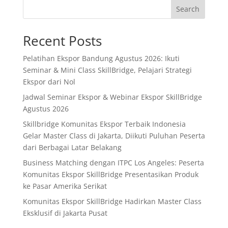
Search
Recent Posts
Pelatihan Ekspor Bandung Agustus 2026: Ikuti
Seminar & Mini Class SkillBridge, Pelajari Strategi
Ekspor dari Nol
Jadwal Seminar Ekspor & Webinar Ekspor SkillBridge
Agustus 2026
Skillbridge Komunitas Ekspor Terbaik Indonesia
Gelar Master Class di Jakarta, Diikuti Puluhan Peserta
dari Berbagai Latar Belakang
Business Matching dengan ITPC Los Angeles: Peserta
Komunitas Ekspor SkillBridge Presentasikan Produk
ke Pasar Amerika Serikat
Komunitas Ekspor SkillBridge Hadirkan Master Class
Eksklusif di Jakarta Pusat